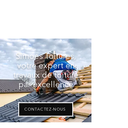
Simoes Toitures,
votre expert en
travaux de toiture
par excellence
CONTACTEZ-NOUS